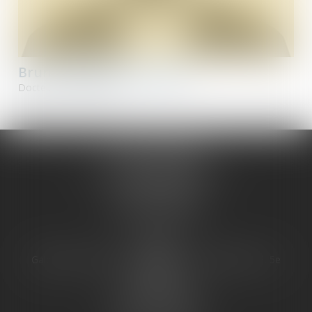
Bruno
SANCHEZ DUMONT
Docteur en Pharmacie
JURIS PHARMA
66 avenue des Champs-Elysées
75008 PARIS 08
Tél :
09 55 36 46 06
Fax : 01 43 12 82 43
PARIS
Galerie 66, avenue des champs Élysées, Bâtiment E, 5e
étage
75008 PARIS 08
Tél :
01 43 12 82 42