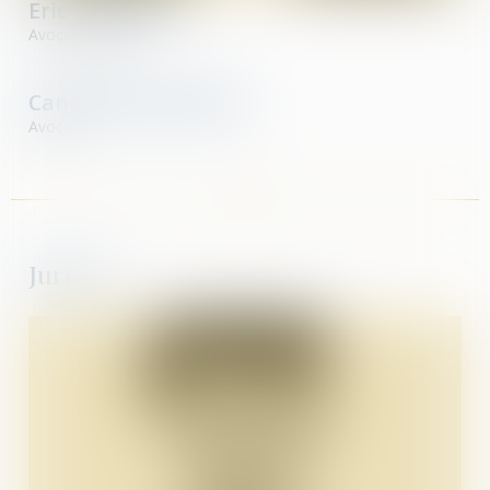
Eric
THIEBAUT
Avocat Associé
Candice
VIER-CAZIER
Avocat
Juristes