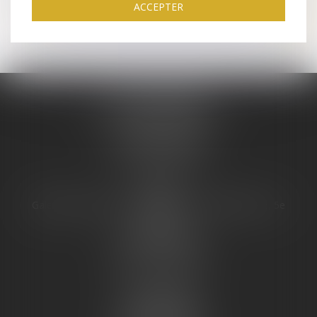
ACCEPTER
Divorce
JURIS PHARMA
66 avenue des Champs-Elysées
75008 PARIS 08
Tél :
09 55 36 46 06
Fax : 01 43 12 82 43
PARIS
Galerie 66, avenue des champs Élysées, Bâtiment E, 5e
étage
75008 PARIS 08
Tél :
01 43 12 82 42
Fax : 01 43 12 82 43
TOULOUSE
16 Rue des Moulins