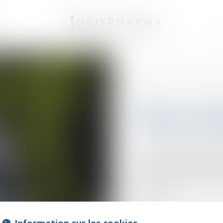
e
Compétences
Droit de la fam
Success
La société JURIS PHAR
règlement de successio
gérance après décès du
l’officine, ou pour repr
tribunaux.