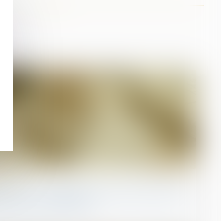
uction
struction : le dépassement du montant maximal
xclure toute couverture