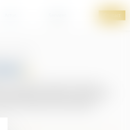
Actus
Services
Contact
ille
Successions
ions
MA est fréquemment intervenue à l’occasion du
ns, notamment pour rédiger le contrat de travail de
 pharmacien salarié qui assurera la gérance de
ésenter les intérêts de ses clients devant les