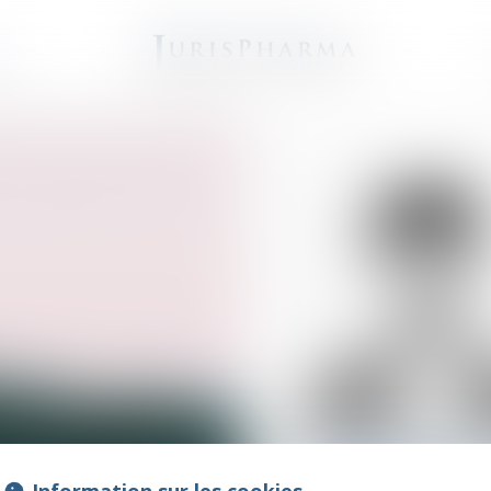
e
Kokouv