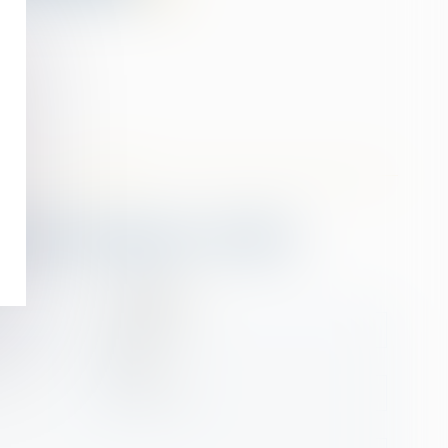
acter
Kokouvi
AGBO
Prénom
Tél