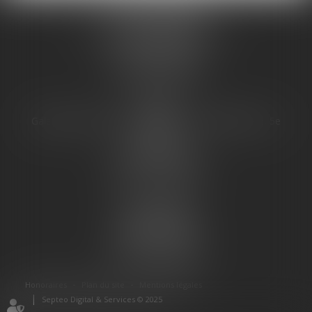
JURIS PHARMA
66 avenue des Champs-Elysées
75008 PARIS 08
Tél :
09 55 36 46 06
Fax : 01 43 12 82 43
PARIS
Galerie 66, avenue des champs Élysées, Bâtiment E, 5e
étage
75008 PARIS 08
Tél :
01 43 12 82 42
Fax : 01 43 12 82 43
TOULOUSE
16 Rue des Moulins
31000 TOULOUSE
Tél :
03 45 50 28 01
Honoraires
Plan du site
Mentions légales
Septeo Digital & Services © 2025