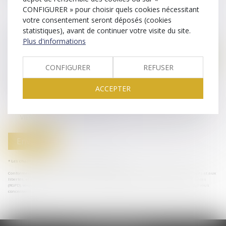
CONFIGURER » pour choisir quels cookies nécessitant
votre consentement seront déposés (cookies
statistiques), avant de continuer votre visite du site.
Code de vérification
Plus d'informations
CONFIGURER
REFUSER
Utilisation des données
ACCEPTER
J'accepte que les informations saisies soient traitées informatiquement
par JURIS PHARMA et l'hébergeur du présent site dans le cadre de ma
demande et de la relation avec JURIS PHARMA et/ou Maître Candice
VIER-CAZIER qui peut en découler.
Envoyer
* Les champs suivis d'un astérisque sont obligatoires.
Conformément à la loi n°78-17 du 6 janvier 1978 modifiée relative à l'informatique, aux fichiers et aux
libertés, et au règlement européen 2016/679, dit Règlement Général sur la Protection des Données
(RGPD), vous disposez d'un droit d'accès, de rectification, de suppression des informations qui vous
concernent.