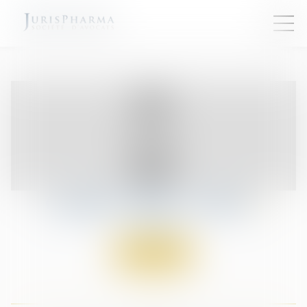
Candice
VIER-CAZIER
Avocat
Contacter