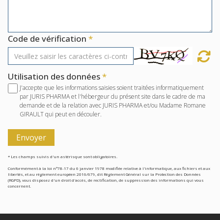
Code de vérification
Utilisation des données
J'accepte que les informations saisies soient traitées informatiquement
par JURIS PHARMA et l'hébergeur du présent site dans le cadre de ma
demande et de la relation avec JURIS PHARMA et/ou Madame Romane
GIRAULT qui peut en découler.
Envoyer
* Les champs suivis d'un astérisque sont obligatoires.
Conformément à la loi n°78-17 du 6 janvier 1978 modifiée relative à l'informatique, aux fichiers et aux
libertés, et au règlement européen 2016/679, dit Règlement Général sur la Protection des Données
(RGPD), vous disposez d'un droit d'accès, de rectification, de suppression des informations qui vous
concernent.