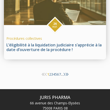
26
sept.
Procédures collectives
L’éligibilité à la liquidation judiciaire s’apprécie à la
date d’ouverture de la procédure !
1
2
3
4
5
6
7
...
JURIS PHARMA
66 avenue des Champs-Elysées
75008 PARIS 08