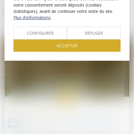
Droit de la construction
votre consentement seront déposés (cookies
Vice caché : la prescription court à compter de la
statistiques), avant de continuer votre visite du site.
mise en cause par le maître d’ouvrage
Plus d'informations
CONFIGURER
REFUSER
ACCEPTER
12
juin
Transmission d’entreprise
Création d’entreprise : bénéficier de l’ARE ou de
l’ARCE