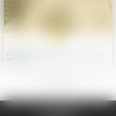
11
juin
Droit des professionnels libéraux
EVC 2025 : réforme, voie interne, conditions pour
les PADHUE
25
26
27
28
29
30
31
...
...
JURIS PHARMA
66 avenue des Champs-Elysées