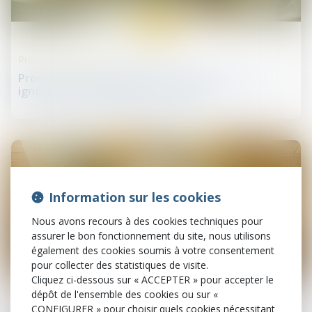
13
juin
Procédures collectives
Procédure de sauvegarde : attention à ne pas
ignorer l’interruption de l’instance !
Information sur les cookies
Nous avons recours à des cookies techniques pour
assurer le bon fonctionnement du site, nous utilisons
également des cookies soumis à votre consentement
pour collecter des statistiques de visite.
13
Cliquez ci-dessous sur « ACCEPTER » pour accepter le
juin
dépôt de l'ensemble des cookies ou sur «
CONFIGURER » pour choisir quels cookies nécessitant