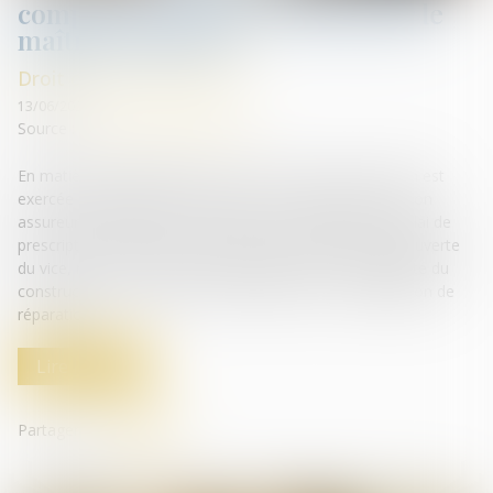
compter de la mise en cause par le
maître d’ouvrage
Droit de la construction
13/06/2025
Source :
www.lemag-juridique.com
En matière de garantie des vices cachés, lorsque l’action est
exercée de manière récursoire par un constructeur ou son
assureur à l’encontre du fournisseur de matériaux, le délai de
prescription biennale ne court pas à compter de la découverte
du vice, mais à compter de l’assignation en responsabilité du
constructeur ou, à défaut, de l’exécution de son obligation de
réparation...
Lire la suite
Partager sur