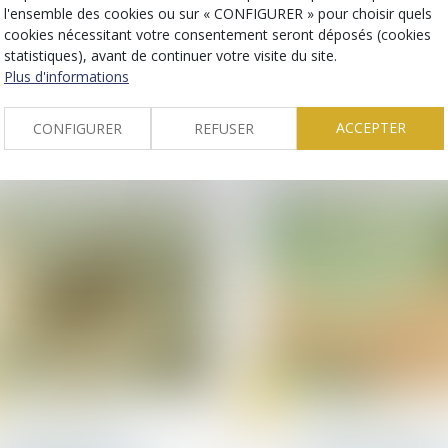
Levées de fonds
Copropriété
l'ensemble des cookies ou sur « CONFIGURER » pour choisir quels
Photoroom annonce une
Le quitus donné au
cookies nécessitant votre consentement seront déposés (cookies
levée de fonds de près de
ne prive pas un
statistiques), avant de continuer votre visite du site.
40 millions d'euros
copropriétaire d’e
Plus d'informations
sa responsabilité
délictuelle
ACCEPTER
CONFIGURER
REFUSER
06
mars
Droit de la santé
Droit des infirmiers
Le gouvernement
Loi Rist : alerte sur