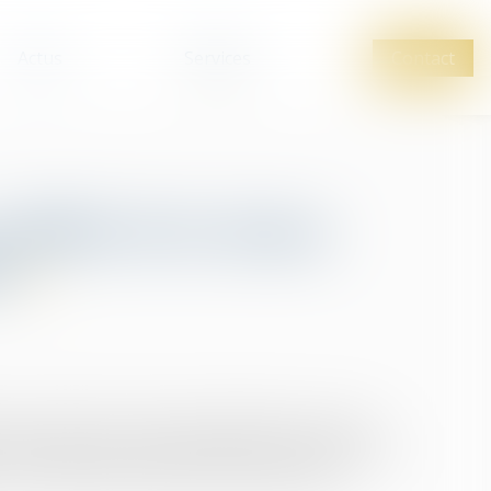
Actus
Services
Contact
alidité de la clause
e
ices cachés si le bien est affecté d’un vice, qui
le bien impropre à l’usage auquel il est destiné ou
e l’aurait pas acheté ou l’aurait acheté à