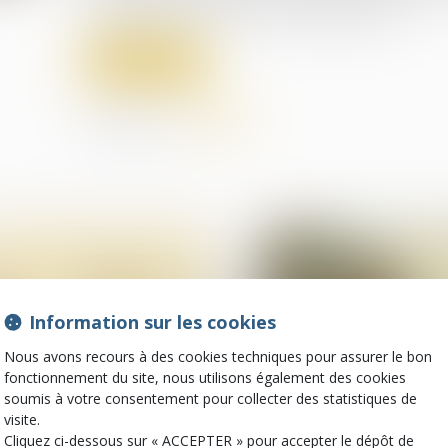
moindre prix s’il en avait eu connaissance...
Lire la suite
Partager sur
Information sur les cookies
Nous avons recours à des cookies techniques pour assurer le bon
fonctionnement du site, nous utilisons également des cookies
soumis à votre consentement pour collecter des statistiques de
visite.
13
Cliquez ci-dessous sur « ACCEPTER » pour accepter le dépôt de
mars