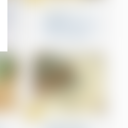
Droit des professionnels
libéraux
 syndic
Lieux d’implantation des
cabines de
ngager
téléconsultation et de
télésoin : assurer l’accès à
des soins de qualité
06
mars
Droit de la construction
Vendeurs profanes et