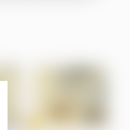
12
mars