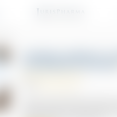
e
 garantie
Vendeurs profanes et v
d’exclusion de garanti
Droit de la construction
06/03/2024
Source :
www.lemag-juridique.com
L’acheteur d’un bien bénéficie de la garantie des v
n’était pas apparent lors de l’achat, et qui rend 
qui diminue tellement cet usage que l’acquéreur n