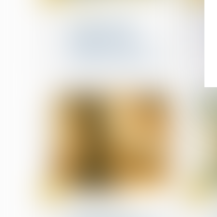
Santé publique et droits des
patients
Cabinets médicaux,
paramédicaux et
associations désormais
éligibles au Fonds
territorial d'accessibilité
08
07
mars
mars
Droit de la concurrence
L’Autorité de la