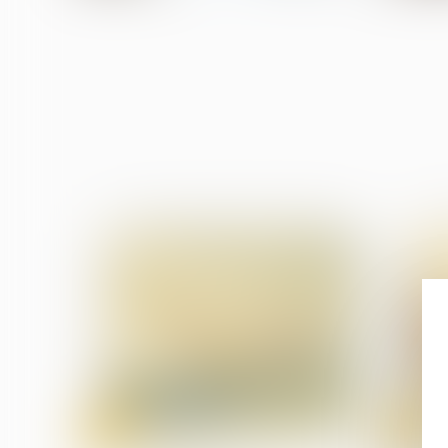
14
13
mars
mars