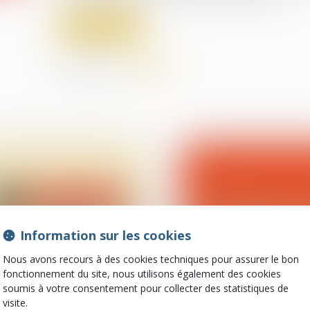
Lire la suite
Partager sur
Information sur les cookies
Nous avons recours à des cookies techniques pour assurer le bon
fonctionnement du site, nous utilisons également des cookies
19
soumis à votre consentement pour collecter des statistiques de
mars
Fusions et acquisitions
Droit de la santé
visite.