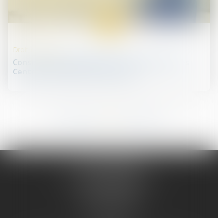
07
juil.
Droit de la santé
Consultation préalable au renouvellement des
Centres nationaux de référence
169
170
171
172
173
174
175
...
...
JURIS PHARMA
66 avenue des Champs-Elysées
75008 PARIS 08
Tél :
09 55 36 46 06
Fax : 01 43 12 82 43