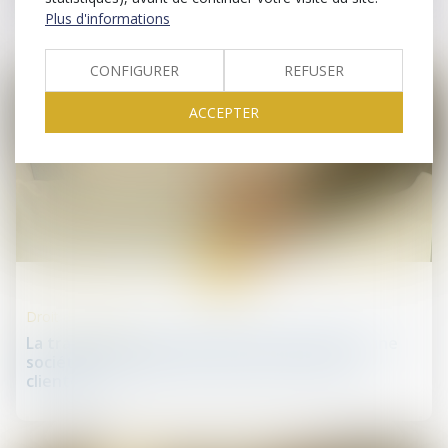
Plus d'informations
CONFIGURER
REFUSER
ACCEPTER
15
juil.
Droit des sociétés
La transmission universelle du patrimoine d’une
société comptable n’est pas une cession de
clientèle