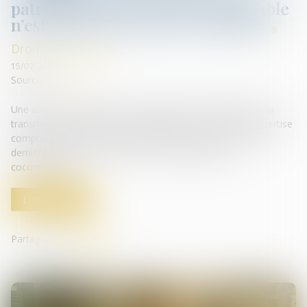
patrimoine d’une société comptable
n’est pas une cession de clientèle
Droit des sociétés
15/07/2021
Source :
www.efl.fr
Une association d’experts-comptables ayant bénéficié de la
transmission universelle du patrimoine d’une société d’expertise
comptable peut poursuivre en paiement un client de cette
dernière dès lors qu’il a accepté ce changement de
cocontractant...
Lire la suite
Partager sur