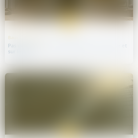
21
juil.
Baux commerciaux
Pas de bail sans accord des parties sur la chose et
sur le prix
21
juil.