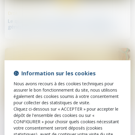
Droit des sociétés
Le quitus donné au dirigeant par l’assemblée
générale ne l’exonère pas de sa responsabilité
Information sur les cookies
Nous avons recours à des cookies techniques pour
assurer le bon fonctionnement du site, nous utilisons
également des cookies soumis à votre consentement
pour collecter des statistiques de visite.
21
Cliquez ci-dessous sur « ACCEPTER » pour accepter le
juil.
dépôt de l'ensemble des cookies ou sur «
CONFIGURER » pour choisir quels cookies nécessitant
Droit de la santé
votre consentement seront déposés (cookies
Covid-19 : quand les tests seront-ils payants ?
statistiques), avant de continuer votre visite du site.