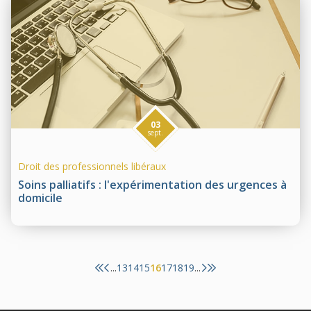
03
sept.
Droit des professionnels libéraux
Soins palliatifs : l'expérimentation des urgences à
domicile
13
14
15
16
17
18
19
...
...