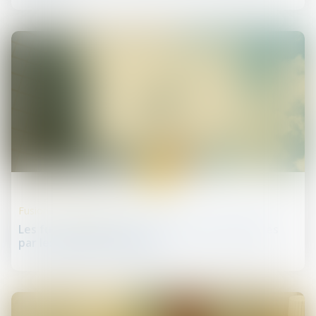
22
mai
Fusions et acquisitions
Les fusions-acquisitions à haut risque facilitées
par les banques centrales