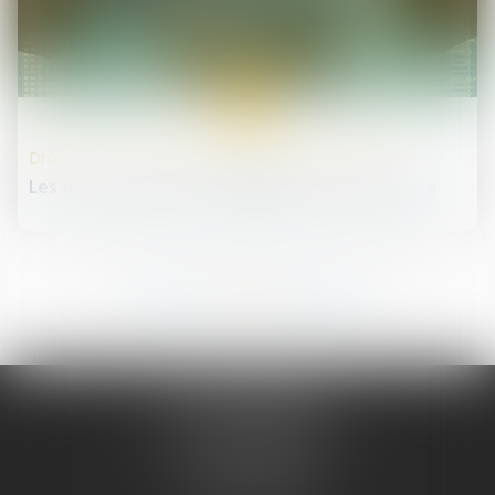
22
mai
Droit des sociétés commerciales et professionnelles
Les octrois d'avances simplifiés avec la loi Pacte
216
217
218
219
220
221
222
...
...
JURIS PHARMA
66 avenue des Champs-Elysées
75008 PARIS 08
Tél :
09 55 36 46 06