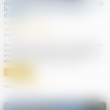
difficultés peut être sanctionnée sur
le fondement du manquement
d'initiés
Procédures collectives
24/05/2019
Source :
www.amf-france.org
Dans sa décision du 17 avril 2019, la Commission a infligé à la
société Montaigne Fashion Group, son ancien président-
directeur général, M. Edouard Hubsch et son ancien directeur
général délégué en charge de la communication...
Lire la suite
Partager sur