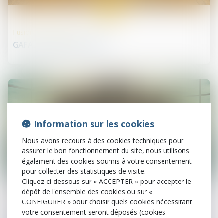
29
mai
Fusions et acquisitions
GAFA, profil bas en 2019 ?
Information sur les cookies
Nous avons recours à des cookies techniques pour
assurer le bon fonctionnement du site, nous utilisons
également des cookies soumis à votre consentement
pour collecter des statistiques de visite.
29
mai
Cliquez ci-dessous sur « ACCEPTER » pour accepter le
dépôt de l'ensemble des cookies ou sur «
CONFIGURER » pour choisir quels cookies nécessitant
Droit des sociétés commerciales et professionnelles
votre consentement seront déposés (cookies
La communication du nombre d'actions détenues