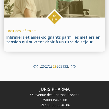
03
juin
Droit des infirmiers
Infirmiers et aides-soignants parmi les métiers en
tension qui ouvrent droit à un titre de séjour
26
27
28
29
30
31
32
...
...
JURIS PHARMA
66 avenue des Champs-Elysées
75008 PARIS 08
Tél :
09 55 36 46 06