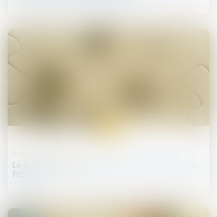
30
mai
Fusions et acquisitions
Le français QWANT absorbe son concurrent LILO,
FUSACQ