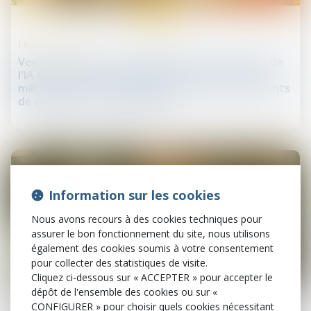
30
mai
Levées de fonds
Veesion, société française pionnière mondiale de
l'IA qui reconnait et analyse les gestes, lève 38
millions d'euros pour permettre aux commerçants
de réduire le vol en magasin
Information sur les cookies
Nous avons recours à des cookies techniques pour
assurer le bon fonctionnement du site, nous utilisons
également des cookies soumis à votre consentement
pour collecter des statistiques de visite.
Cliquez ci-dessous sur « ACCEPTER » pour accepter le
30
dépôt de l'ensemble des cookies ou sur «
mai
CONFIGURER » pour choisir quels cookies nécessitant