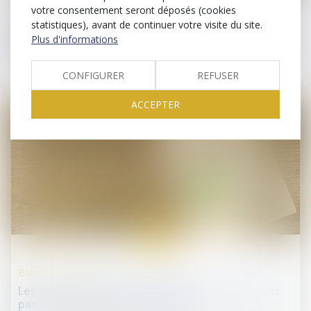
votre consentement seront déposés (cookies
Procédures collectives
statistiques), avant de continuer votre visite du site.
Banqueroute : une gestion fautive ne justifie pas
Plus d'informations
une sanction non motivée !
CONFIGURER
REFUSER
ACCEPTER
30
mai
Baux commerciaux
Les restrictions liées au Covid-19 ne constituent
pas une perte de la chose louée !