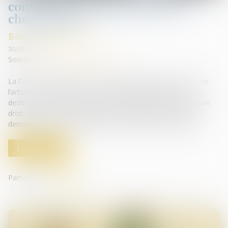
constituent pas une perte de la
chose louée !
Baux commerciaux
30/05/2025
Source :
www.lemag-juridique.com
La Cour de cassation l’a une nouvelle fois rappelé, au visa de
l’article 1722 du Code civil. Ce texte prévoit qu’en cas de
destruction totale de la chose louée, le bail est résilié de plein
droit, et qu’en cas de destruction partielle, le preneur peut
demander soit une résiliation, soit une réduction du loyer...
Lire la suite
Partager sur