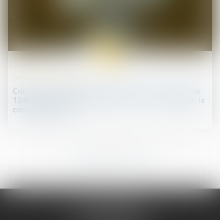
27
mai
Droit de la concurrence
Concurrence déloyale : articulation entre l’article
1240 du Code civil et l’article L. 121-1 du Code de la
consommation !
27
28
29
30
31
32
33
...
...
JURIS PHARMA
66 avenue des Champs-Elysées