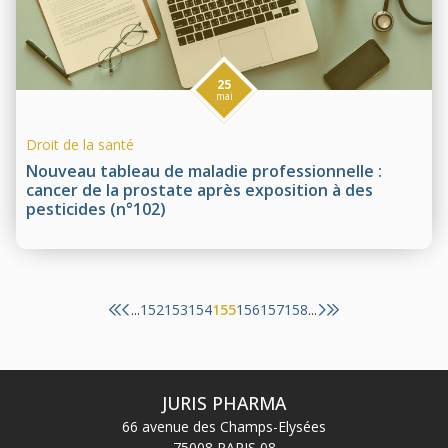
25
mai
Droit de la santé
Nouveau tableau de maladie professionnelle :
cancer de la prostate après exposition à des
pesticides (n°102)
152
153
154
155
156
157
158
...
...
JURIS PHARMA
66 avenue des Champs-Elysées
75008 PARIS 08