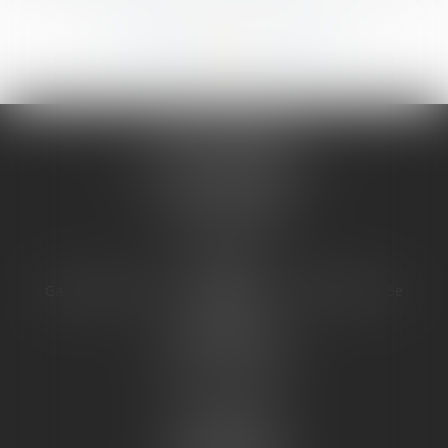
187
188
189
190
191
192
193
...
...
JURIS PHARMA
66 avenue des Champs-Elysées
75008 PARIS 08
Tél :
09 55 36 46 06
Fax : 01 43 12 82 43
PARIS
Galerie 66, avenue des champs Élysées, Bâtiment E, 5e
étage
75008 PARIS 08
Tél :
01 43 12 82 42
Fax : 01 43 12 82 43
TOULOUSE
16 Rue des Moulins