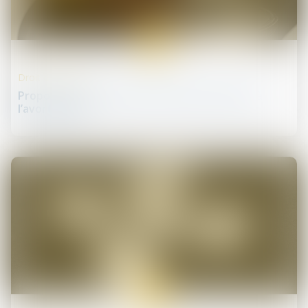
14
oct.
Droit de la santé
Proposition de loi visant à renforcer le droit à
l’avortement
14
oct.