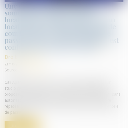
Une réglementation nationale
soumettant à autorisation la
location, de manière répétée, d’un
local destiné à l’habitation pour de
courtes durées à une clientèle de
passage qui n’y élit pas domicile est
conforme au droit de l’Union
Droit immobilier
21/10/2020
Source :
curia.europa.eu
Cali Apartments SCI et HX sont, chacun, propriétaires d’un
studio situé à Paris (France). Ces studios, qui avaient été
proposés à la location sur un site Internet, ont fait l’objet, sans
autorisation préalable des autorités locales et de manière
répétée, de locations de courte durée à l’usage d’une clientèle
de passage...
Lire la suite