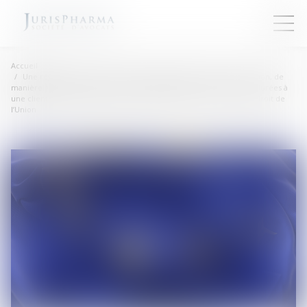
Accueil
Une réglementation nationale soumettant à autorisation la location, de
manière répétée, d’un local destiné à l’habitation pour de courtes durées à
une clientèle de passage qui n’y élit pas domicile est conforme au droit de
l’Union