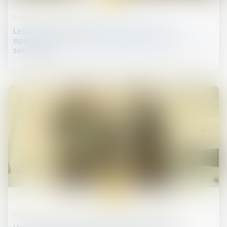
Fusions et acquisitions
Les actions européennes en hausse; les
opérations de fusions-acquisitions stimulent le
sentiment
13
oct.
Droit des sociétés commerciales et professionnelles