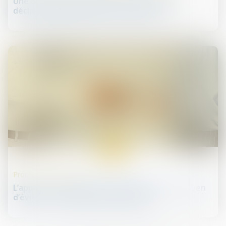
Une distribution frauduleuse de dividendes
déclarée inopposable à un minoritaire
08
oct.
Procédures collectives
L’apport en compte courant d’associé : un moyen
d’éviter le redressement judiciaire ?