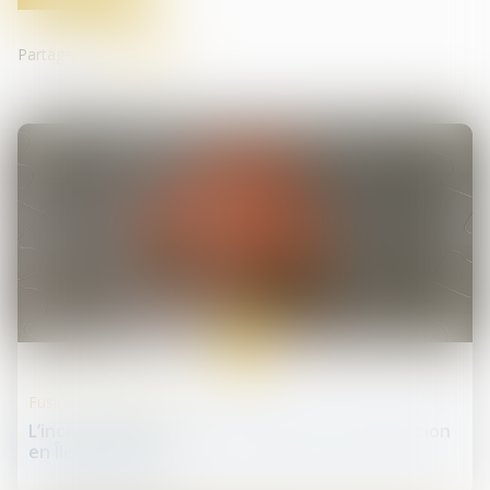
Partager sur
21
oct.
Fusions et acquisitions
L’incertitude pèse sur l’activité fusion-acquisition
en Île-de-France