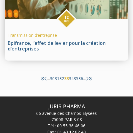
12
mai
Transmission d’entreprise
Bpifrance, l’effet de levier pour la création
d’entreprises
30
31
32
33
34
35
36
...
...
JURIS PHARMA
66 avenue des Champs-Elysées
75008 PARIS 08
Tél :
09 55 36 46 06
Fax : 01 43 12 82 43