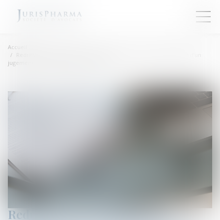
Accueil
Redressement judiciaire sur demande d’un créancier bénéficiant d’un
jugement de condamnation inexécuté
Redressement judiciaire sur