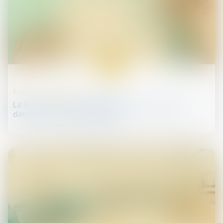
17
juil.
Fusions et acquisitions
La loi PACTE et les allègements de procédures
dans les fusions de sociétés