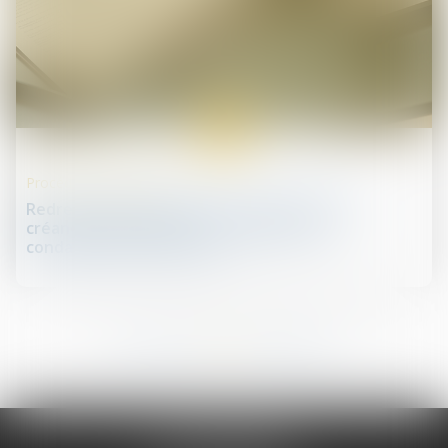
05
juil.
Procédures collectives
Redressement judiciaire sur demande d’un
créancier bénéficiant d’un jugement de
condamnation inexécuté
213
214
215
216
217
218
219
...
...
JURIS PHARMA