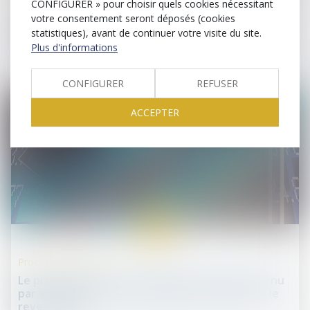
CONFIGURER » pour choisir quels cookies nécessitant
Droit des sociétés commerciales et professionnelles
votre consentement seront déposés (cookies
Le coup d'accordéon dans le pacte d'actionnaire
statistiques), avant de continuer votre visite du site.
ne met pas en échec la clause de non-dilution
Plus d'informations
CONFIGURER
REFUSER
ACCEPTER
12
juil.
Procédures collectives
Le propriétaire ne peut récupérer le bien détenu
par son débiteur en procédure collective sans le
revendiquer