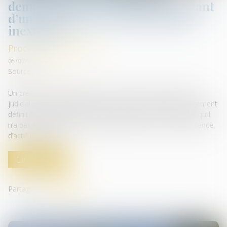
demande d’un créancier bénéficiant
d’un jugement de condamnation
inexécuté
Procédures collectives
05/07/2019
Source :
www.efl.fr
Un créancier peut demander l’ouverture du redressement
judiciaire de son débiteur dès lors qu’il se prévaut d’un jugement
définitif condamnant ce dernier à lui payer une somme et qu’il
n’a pas pu faire exécuter ce jugement, prouvant ainsi l’absence
d’actif disponible...
Lire la suite
Partager sur