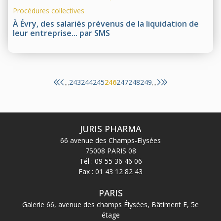
Procédures collectives
À Évry, des salariés prévenus de la liquidation de
leur entreprise... par SMS
243
244
245
246
247
248
249
...
...
JURIS PHARMA
66 avenue des Champs-Elysées
75008 PARIS 08
Tél :
09 55 36 46 06
Fax : 01 43 12 82 43
PARIS
Galerie 66, avenue des champs Élysées, Bâtiment E, 5e
étage