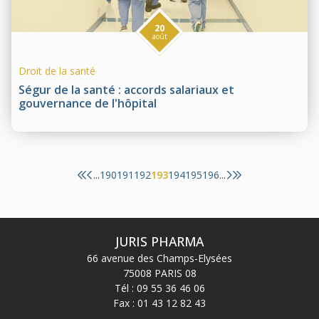
20
août
Droit de la santé
Ségur de la santé : accords salariaux et
gouvernance de l'hôpital
190
191
192
193
194
195
196
...
...
JURIS PHARMA
66 avenue des Champs-Elysées
75008 PARIS 08
Tél :
09 55 36 46 06
Fax : 01 43 12 82 43