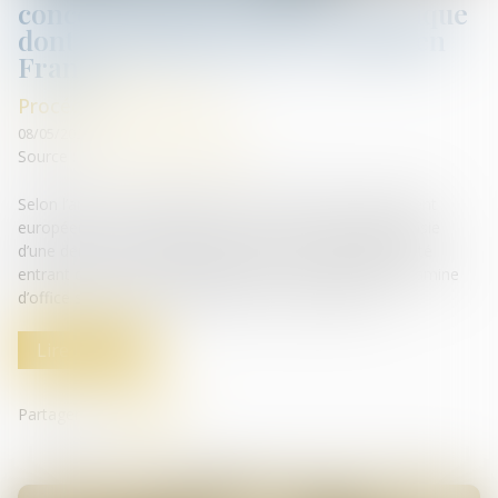
concernant une société britannique
dont un établissement est situé en
France
Procédures collectives
08/05/2020
Source :
www.gazette-du-palais.fr
Selon l’article 4 du Règlement (UE) 2015/848 du Parlement
européen et du Conseil du 20 mai 2015, la juridiction saisie
d’une demande d’ouverture d’une procédure d’insolvabilité
entrant dans le champ d’application de ce règlement examine
d’office si elle est compétente en vertu de l’article 3...
Lire la suite
Partager sur