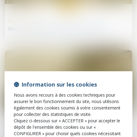
13
mai
Droit de la santé
Vente de masque : pharmaciens trompés ?
Information sur les cookies
Nous avons recours à des cookies techniques pour
assurer le bon fonctionnement du site, nous utilisons
également des cookies soumis à votre consentement
08
mai
pour collecter des statistiques de visite.
Cliquez ci-dessous sur « ACCEPTER » pour accepter le
dépôt de l'ensemble des cookies ou sur «
Procédures collectives
CONFIGURER » pour choisir quels cookies nécessitant
Procédure d’insolvabilité concernant une société