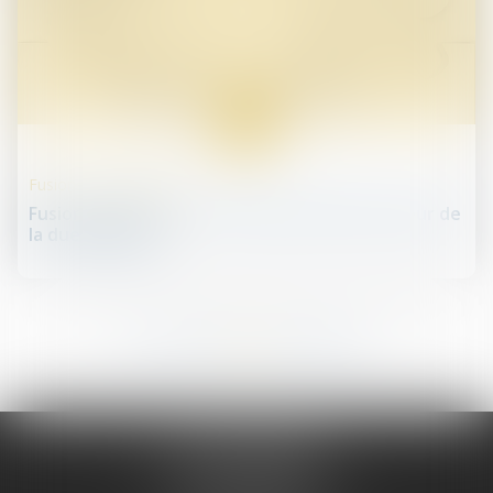
06
mai
Fusions et acquisitions
Fusions-acquisitions : la cyber-sécurité au cœur de
la due diligence
197
198
199
200
201
202
203
...
...
JURIS PHARMA
66 avenue des Champs-Elysées