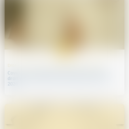
06
mai
Droit des sociétés commerciales et professionnelles
Covid-19 : présentation des mesures prises en
droit des sociétés par l’ordonnance du 22 avril
2020