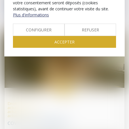
votre consentement seront déposés (cookies
britannique dont un établissement est situé en
statistiques), avant de continuer votre visite du site.
France
Plus d'informations
CONFIGURER
REFUSER
ACCEPTER
07
mai
Droit des sociétés
actus
actus
actus juridiques
COVID-19 : DECONFINEMENT