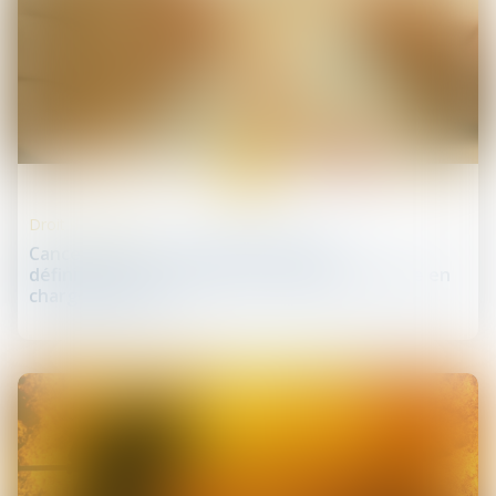
06
févr.
Droit de la santé
Cancer du sein : l'Assemblée adopte
définitivement une loi pour 'améliorer la prise en
charge des soins'