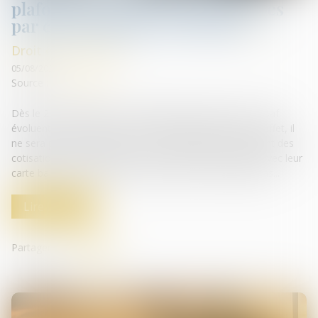
plafonnement des sommes payées
par carte bancaire à l’Urssaf !
Droit des infirmiers
05/08/2025
Source :
www.weblex.fr
Dès le 21 juillet 2025, les modalités de paiement à l’Urssaf
évoluent pour les praticiens et auxiliaires médicaux. En effet, il
ne sera plus possible pour eux de s’acquitter du paiement des
cotisations sociales et autres sommes dues à l’Urssaf avec leur
carte bancaire, au-delà d’un certain montant. Explications...
Lire la suite
Partager sur