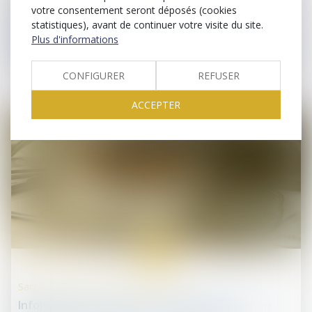
Méthode relative au document présentant la part
votre consentement seront déposés (cookies
de surplus de chiffre d’affaires des distributeurs
statistiques), avant de continuer votre visite du site.
généré par le relèvement du seuil de revente à
Plus d'informations
perte qui s’est traduite par une revalorisation des
prix d’achat des produits alimentaires et agricoles
CONFIGURER
REFUSER
ACCEPTER
31
juil.
Santé publique et droits des patients
Information du patient : la charge de la preuve