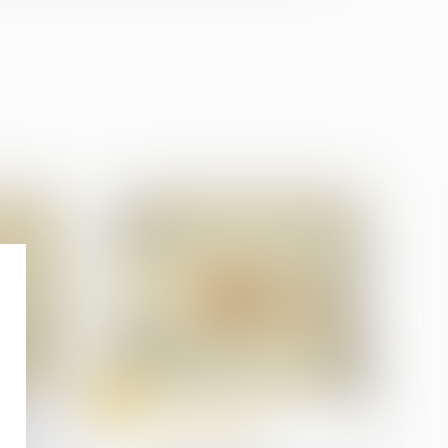
08
oct.
Droit des sociétés
commerciales et
de
professionnelles