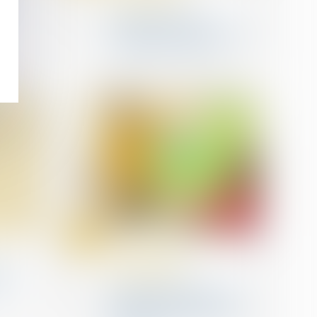
nté
Fixation du prix de
cession des droits sociaux
: quelles nouveautés ?
01
oct.
Droit des sociétés
commerciales et
la
professionnelles
ce ?
Option d’impôt sur les
sociétés : quelles sont les