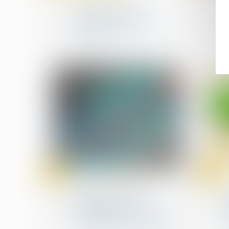
Cession d'actions et
préjudice réparable en
cas de dol
03
03
oct.
oct.
Procédures collectives
Procédure collective à
l’encontre d’un
franchiseur : quels sont
les droits des franchisés ?