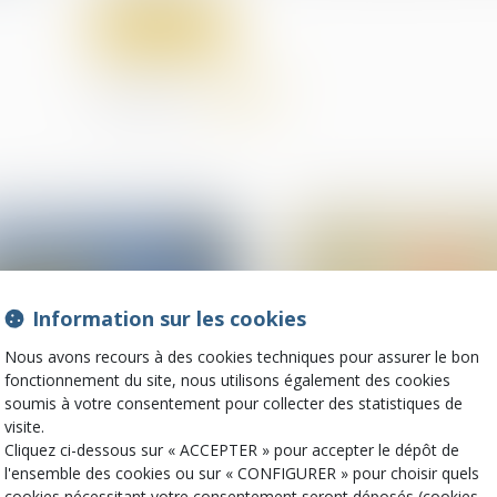
Lire la suite
Partager sur
Information sur les cookies
Nous avons recours à des cookies techniques pour assurer le bon
fonctionnement du site, nous utilisons également des cookies
soumis à votre consentement pour collecter des statistiques de
visite.
09
oct.
Cliquez ci-dessous sur « ACCEPTER » pour accepter le dépôt de
Procédures collectives
Droit de la santé
l'ensemble des cookies ou sur « CONFIGURER » pour choisir quels
Homologation d’un PSE et
Plan personnalisé 
cookies nécessitant votre consentement seront déposés (cookies