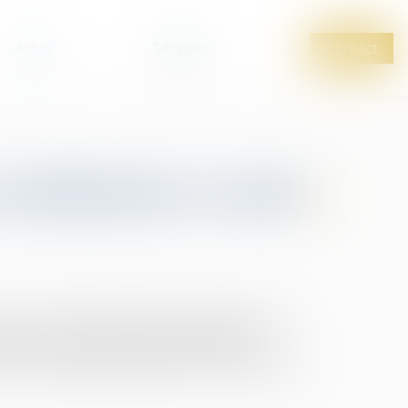
Actus
Services
Contact
coordination en santé
st un outil de coordination générique, pour
ours de santé de l’usager. Il planifie et
favorise le développement d’une culture de la