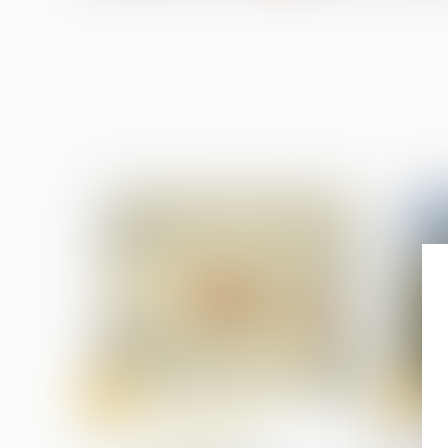
15
11
oct.
oct.
Droit des sociétés
commerciales et
professionnelles