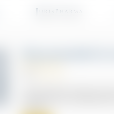
e
Plan personnalisé de 
Droit de la santé
09/10/2019
Source :
www.has-sante.fr
Le Plan personnalisé de coordination en santé e
l’ensemble des acteurs. Il vise à améliorer le parc
personnalise les prises en charge complexes. Il 
coordination...