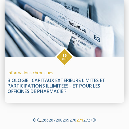
16
août
Informations chroniques
BIOLOGIE : CAPITAUX EXTERIEURS LIMITES ET
PARTICIPATIONS ILLIMITEES - ET POUR LES
OFFICINES DE PHARMACIE ?
266
267
268
269
270
271
272
...