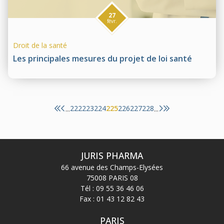
27
févr.
Droit de la santé
Les principales mesures du projet de loi santé
222
223
224
225
226
227
228
...
...
JURIS PHARMA
66 avenue des Champs-Elysées
75008 PARIS 08
Tél :
09 55 36 46 06
Fax : 01 43 12 82 43
PARIS