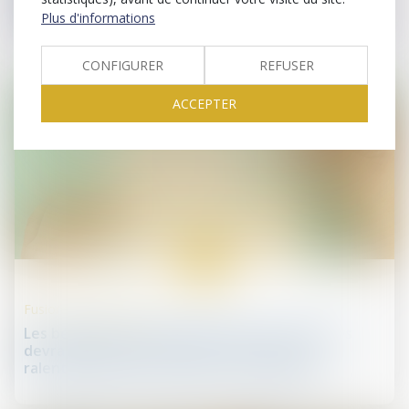
codébiteur
Plus d'informations
CONFIGURER
REFUSER
ACCEPTER
06
avr.
Fusions et acquisitions
Les bénéfices des grandes banques mondiales
devraient baisser fortement en raison du
ralentissement des fusions et acquisitions