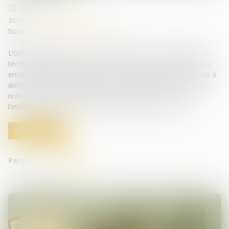
Droit de la santé
30/03/2022
Source :
www.editions-legislatives.fr
L’Office parlementaire d'évaluation des choix scientifiques et
technologiques (OPECST) recommande la mise en place d’un
encadrement de l’innovation en neurotechnologies et appelle à
définir un cadre juridique protecteur. Modifiera-t-on bientôt
notre corpus constitutionnel pour y affirmer un « droit à
l'intimité mentale » et au « libre arbitre de la pensée » ?
Lire la suite
Partager sur