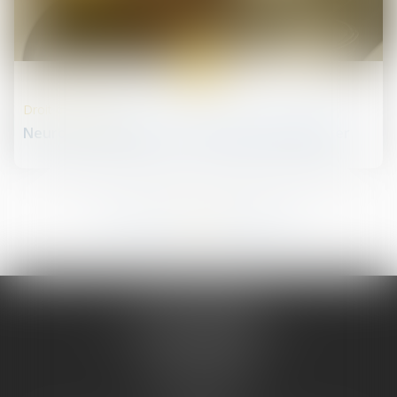
30
mars
Droit de la santé
Neurotechnologies: un nouvel appel à légiférer
155
156
157
158
159
160
161
...
...
JURIS PHARMA
66 avenue des Champs-Elysées
75008 PARIS 08
Tél :
09 55 36 46 06
Fax : 01 43 12 82 43