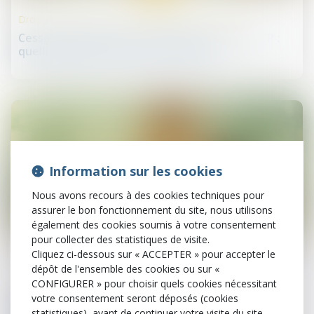
Droit des sociétés commerciales et professionnelles
Cessation d’activité et cession de parts de SCP :
quelle imposition pour la plus-value ?
Information sur les cookies
Nous avons recours à des cookies techniques pour
assurer le bon fonctionnement du site, nous utilisons
également des cookies soumis à votre consentement
07
pour collecter des statistiques de visite.
avr.
Cliquez ci-dessous sur « ACCEPTER » pour accepter le
dépôt de l'ensemble des cookies ou sur «
Procédures collectives
CONFIGURER » pour choisir quels cookies nécessitant
La clôture de la liquidation judiciaire pour
votre consentement seront déposés (cookies
insuffisance d'actif ne profite pas à l'époux
statistiques), avant de continuer votre visite du site.