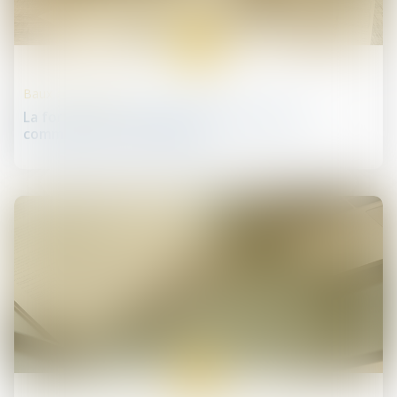
12
avr.
Baux commerciaux
La formule de calcul de l'indice des loyers
commerciaux est modifiée
12
avr.