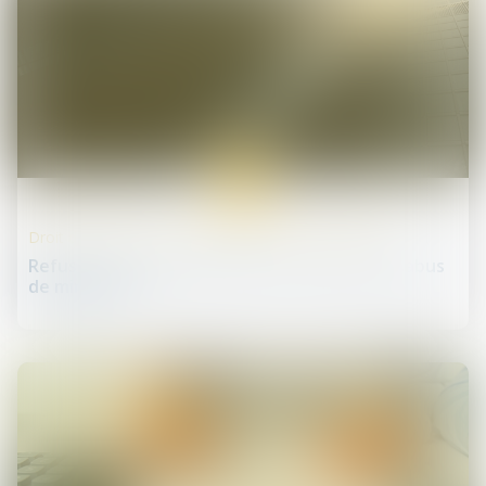
19
déc.
Droit des sociétés commerciales et professionnelles
Refus de proroger la durée d’une société et abus
de minorité