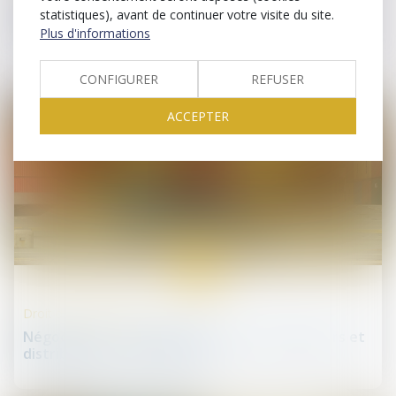
TUP : qualité pour agir de la société absorbante
statistiques), avant de continuer votre visite du site.
dès la fusion
Plus d'informations
CONFIGURER
REFUSER
ACCEPTER
14
déc.
Droit de la distribution
Négociations commerciales entre fournisseurs et
distributeurs : du nouveau