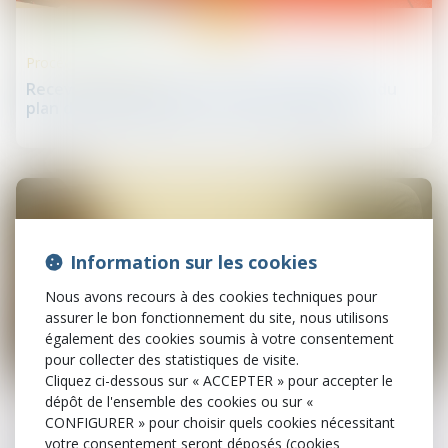
15
déc.
Procédures collectives
Recevabilité des poursuites après l’adoption du
plan de redressement : le cas de la caution
Information sur les cookies
Nous avons recours à des cookies techniques pour
assurer le bon fonctionnement du site, nous utilisons
également des cookies soumis à votre consentement
pour collecter des statistiques de visite.
14
Cliquez ci-dessous sur « ACCEPTER » pour accepter le
déc.
dépôt de l'ensemble des cookies ou sur «
CONFIGURER » pour choisir quels cookies nécessitant
Fusions et acquisitions
votre consentement seront déposés (cookies