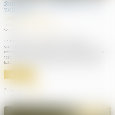
fournisseurs et distributeurs : du
nouveau
Droit de la distribution
14/12/2023
Source :
cabinet-rs.expert-infos.com
Pour l’année 2024, la date butoir des négociations
commerciales entre les industriels et les distributeurs est
exceptionnellement avancée au mois de janvier. Le but étant de
faire bénéficier plus rapidement les consommateurs d’une
baisse des prix sur les produits de grande consommation...
Lire la suite
Partager sur