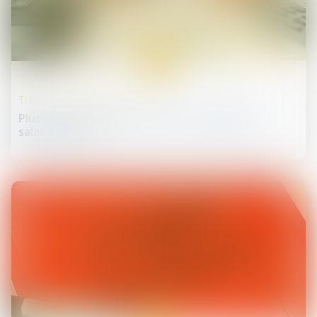
19
déc.
Transmission d’entreprise
Plus-value de cession d’actions requalifiée en
salaire et PEA