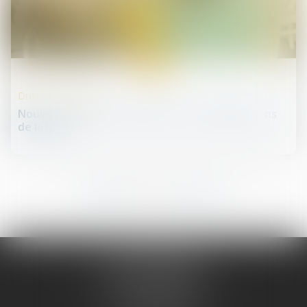
13
déc.
Droit des infirmiers
Nouveautés IDEL et dernières recommandations
de la HAS
98
99
100
101
102
103
104
...
...
JURIS PHARMA
66 avenue des Champs-Elysées
75008 PARIS 08
Tél :
09 55 36 46 06