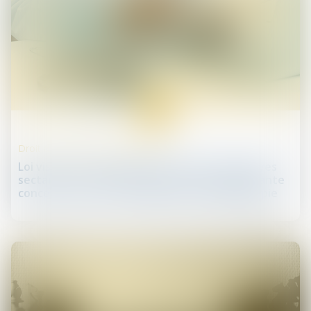
28
mai
Droit des professionnels libéraux
Loi visant à renforcer la lutte contre les dérives
sectaires : une nouvelle circonstance aggravante
concernant l’exercice illégal de la kinésithérapie