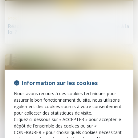
mai
Procédures collectives
Résolution du plan de sauvegarde pour fraude à la
loi ?
Information sur les cookies
Nous avons recours à des cookies techniques pour
assurer le bon fonctionnement du site, nous utilisons
également des cookies soumis à votre consentement
pour collecter des statistiques de visite.
29
mai
Cliquez ci-dessous sur « ACCEPTER » pour accepter le
dépôt de l'ensemble des cookies ou sur «
Droit des sociétés commerciales et professionnelles
CONFIGURER » pour choisir quels cookies nécessitant