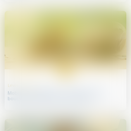
29
mai
Levées de fonds
Mobilier reconditionné : L'entreprise SCOP3
boucle une levée de fonds de 5,2 M€