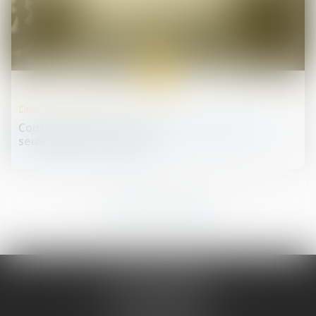
23
mai
Droit de la concurrence
Contrôle des concentrations d’entreprises : les
seuils bientôt rehaussés
78
79
80
81
82
83
84
...
...
JURIS PHARMA
66 avenue des Champs-Elysées
75008 PARIS 08