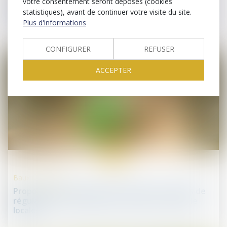
votre consentement seront déposés (cookies
Cautions, avals et garanties dans les sociétés
statistiques), avant de continuer votre visite du site.
anonymes à directoire et conseil de surveillance
Plus d'informations
CONFIGURER
REFUSER
ACCEPTER
29
mai
Baux d'habitation
Proposition de loi visant à renforcer les outils de
régulation des meublés de tourisme à l'échelle
locale