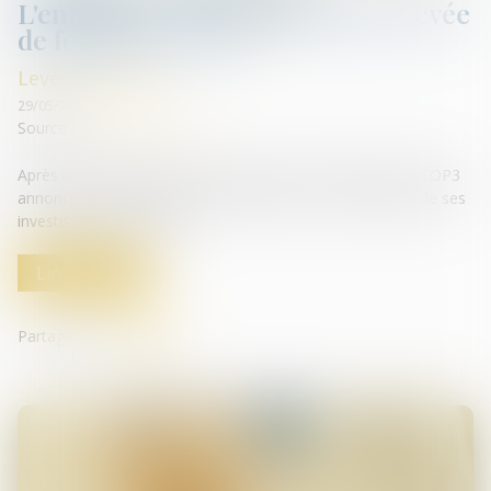
L'entreprise SCOP3 boucle une levée
de fonds de 5,2 M€
Levées de fonds
29/05/2024
Source :
gazette-du-midi.fr
Après une première levée de fonds de 1,9 M€ en 2022, SCOP3
annonce avoir bouclé un tour de table de 5,2 M€ auprès de ses
investisseurs historiques...
Lire la suite
Partager sur