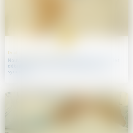
04
juin
Droit des professionnels libéraux
Nouveaux tarifs des médecins libéraux : tous les
détails du projet soumis à l’approbation des
syndicats