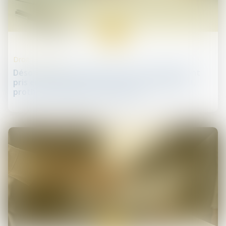
30
mai
Droit de la santé
Désormais le cancer du sein sera intégralement
pris en charge, y compris, les soins de support,
prothèses capillaires, mammaires...
30