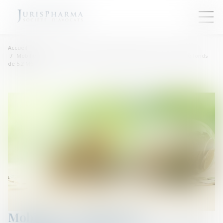
Accueil
Mobilier reconditionné : L'entreprise SCOP3 boucle une levée de fonds
de 5,2 M€
Mobilier reconditionné :