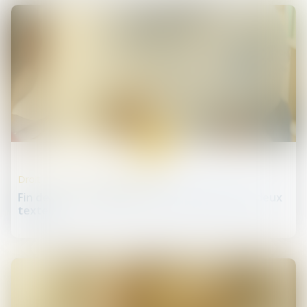
18
juin
Droit des professionnels libéraux
Fin de vie : l'Assemblée nationale adopte les deux
textes