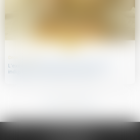
17
juin
Droit immobilier
L'exécutif renforce la lutte contre l'habitat
indigne et les marchands de sommeil
24
25
26
27
28
29
30
...
...
JURIS PHARMA
66 avenue des Champs-Elysées