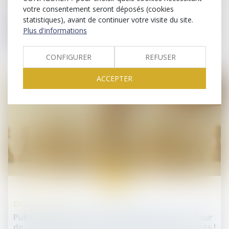
Droit de la santé
votre consentement seront déposés (cookies
Contamination par le VHC : la Cour de cassation
statistiques), avant de continuer votre visite du site.
précise l’articulation des régimes de prescription
Plus d'informations
successifs !
CONFIGURER
REFUSER
ACCEPTER
19
juin
Droit commercial
Publicité télévisée et grande distribution : la Cour
de cassation encadre les promotions temporaires !