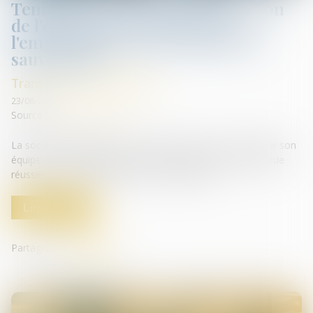
Tennispro reprennent la direction
de l'entreprise et préservent
l'emploi après une procédure de
sauvegarde
Transmission d’entreprise
23/06/2025
Source :
presse.bpifrance.fr
La société TENNISPRO, est fière d'annoncer sa reprise par son
équipe de management après une procédure de sauvegarde
réussie, avec le soutien financier de Bpifrance...
Lire la suite
Partager sur