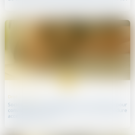
18
juin
Droit des sociétés
Société civile : la désignation d’un mandataire pour
convoquer une assemblée doit suivre la procédure
accélérée au fond !