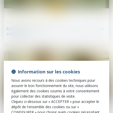
20
juin
Droit de la construction
Enrichissement injustifié : une action strictement
subsidiaire !
Information sur les cookies
Nous avons recours à des cookies techniques pour
assurer le bon fonctionnement du site, nous utilisons
également des cookies soumis à votre consentement
pour collecter des statistiques de visite.
19
Cliquez ci-dessous sur « ACCEPTER » pour accepter le
juin
dépôt de l'ensemble des cookies ou sur «
CONFIGURER » pour choisir quels cookies nécessitant