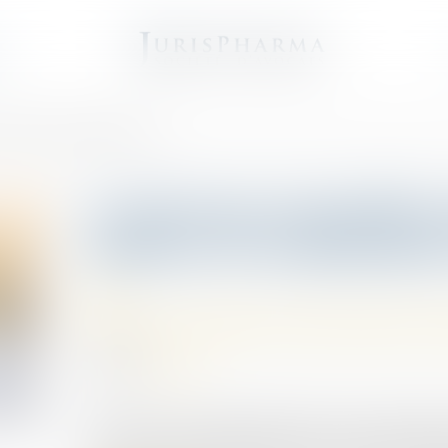
e
mination d’un dirigeant social
La loi Pacte interdit l
matière de nomination
Droit des sociétés commerciales et p
18/06/2019
Source :
www.efl.fr
On le sait, la loi interdit d’écarter d’une procé