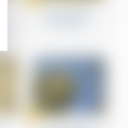
juin
Procédures collectives
Procédures collectives :
des aménagements en
 les
faveur du débiteur
tion
l
30
mai
Procédures collectives