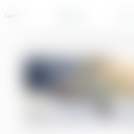
Cabinet
Compétences
Équip
Accueil
La loi Pacte interdit les discriminations en matière de no