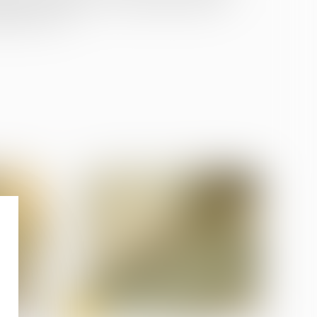
oires (fondées sur le sexe, l’âge, l’état de
ieuses, etc.)...
13