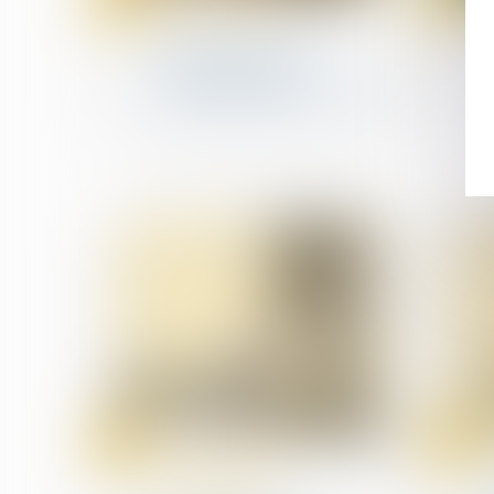
juin
juin
Droit de la santé
Le burn out reconnu
comme maladie
professionnelle par l'OMS
12
12
juin
juin
Droit des sociétés
commerciales et