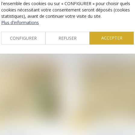
juin
l'ensemble des cookies ou sur « CONFIGURER » pour choisir quels
Fusions et acquisitions
Droit des sociétés
cookies nécessitant votre consentement seront déposés (cookies
commerciales et
Quid de la garantie actif
professionnelles
statistiques), avant de continuer votre visite du site.
passif
La loi Pacte interdit
Plus d'informations
discriminations en
matière de nomina
ACCEPTER
CONFIGURER
REFUSER
d’un dirigeant socia
05
juin
Droit de la santé
Droit de la santé