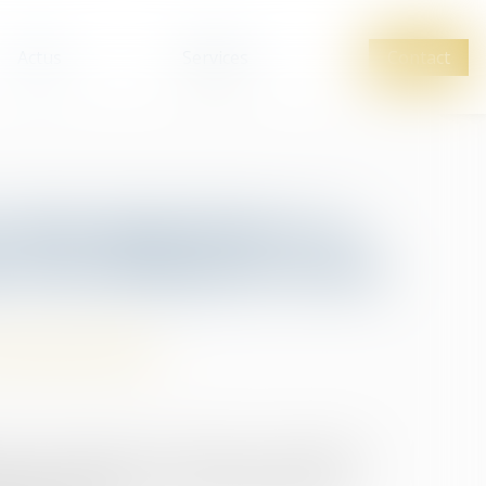
Actus
Services
Contact
es discriminations en
 d’un dirigeant social
rofessionnelles
dure de recrutement en entreprise un candidat à