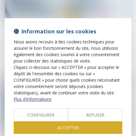
18
janv.
Information sur les cookies
Procédures collectives
Nous avons recours à des cookies techniques pour
Loi de finances pour 2017 : report en avant des
assurer le bon fonctionnement du site, nous utilisons
déficits • LégiFiscal
également des cookies soumis à votre consentement
pour collecter des statistiques de visite.
Cliquez ci-dessous sur « ACCEPTER » pour accepter le
dépôt de l'ensemble des cookies ou sur «
CONFIGURER » pour choisir quels cookies nécessitant
votre consentement seront déposés (cookies
statistiques), avant de continuer votre visite du site.
Plus d'informations
CONFIGURER
REFUSER
ACCEPTER
13
janv.