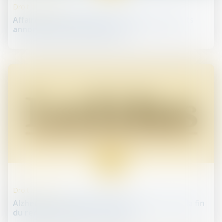
Droit de la santé
Affaire Vincent Lambert : les médecins experts
annoncent qu'ils se désistent
14
juin
Droit de la santé
Alzheimer : des médecins protestent contre la fin
du remboursement - Les Echos