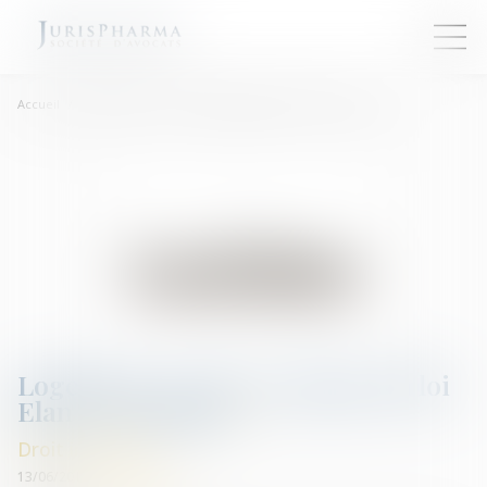
Accueil
Logement : ce que va changer la loi Elan - Les Echos
Logement : ce que va changer la loi
Elan - Les Echos
Droit immobilier
13/06/2018