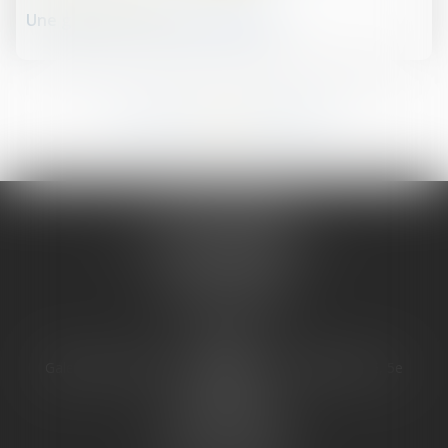
Une garantie de passif inefficace
240
241
242
243
244
245
246
...
...
JURIS PHARMA
66 avenue des Champs-Elysées
75008 PARIS 08
Tél :
09 55 36 46 06
Fax : 01 43 12 82 43
PARIS
Galerie 66, avenue des champs Élysées, Bâtiment E, 5e
étage
75008 PARIS 08
Tél :
01 43 12 82 42