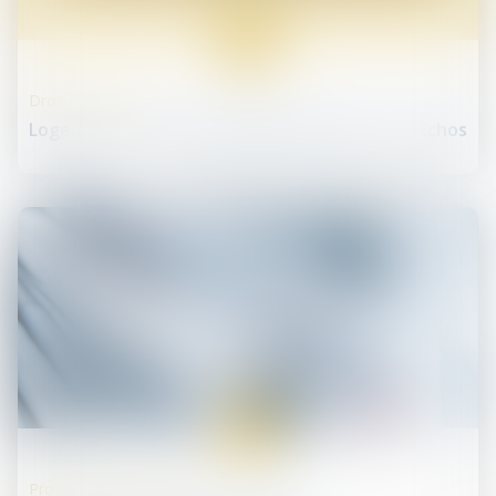
13
juin
Droit immobilier
Logement : ce que va changer la loi Elan - Les Echos
08
juin
Procédures collectives