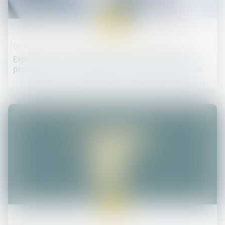
20
juin
Droit des sociétés commerciales et professionnelles
Expertise et valeur des droits sociaux : aspects
procéduraux - Procédure civile | Dalloz Actualité
19
juin