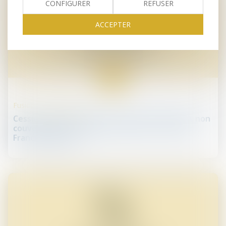
CONFIGURER
REFUSER
ACCEPTER
13
juin
Fusions et acquisitions
Cession de droits sociaux : la perte d'un client non
couverte par une garantie de passif - Éditions
Francis Lefebvre