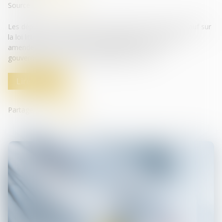
Source :
www.lesechos.fr
Les députés ont achevé l'examen du projet de loi Elan. Sauf sur
la loi littoral, menacée mais sauvegardée, les nombreux
amendements n'ont guère fait bouger le texte du
gouvernement qui vise à déréguler le secteur...
Lire la suite
Partager sur