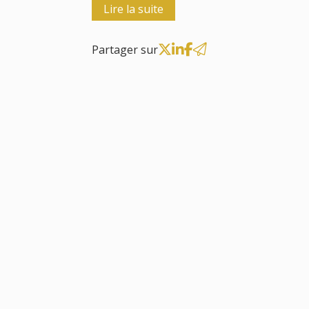
Lire la suite
Partager sur
21
10
août
août