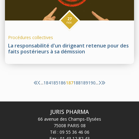
27
nov.
Procédures collectives
La responsabilité d'un dirigeant retenue pour des
faits postérieurs à sa démission
184
185
186
187
188
189
190
...
...
JURIS PHARMA
66 avenue des Champs-Elysées
75008 PARIS 08
Tél :
09 55 36 46 06
Fax : 01 43 12 82 43