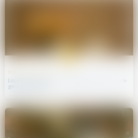
23
juin
Procédures collectives
Liquidation judiciaire et préjudice moral envers le
gérant et époux