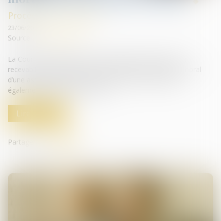
Procédures collectives
23/06/2023
Source :
www.legifiscal.fr
La Cour de cassation s’est récemment prononcée sur la
recevabilité d’une demande en réparation de préjudice moral
d’une associée minoritaire de SARL envers son époux
également gérant de la société ...
Lire la suite
Partager sur