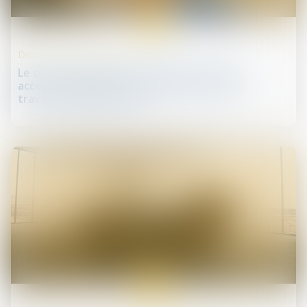
28
juin
Droit de la construction
Le silence du maître d’ouvrage ne vaut pas
acceptation expresse et non équivoque de
travaux supplémentaires
27
juin