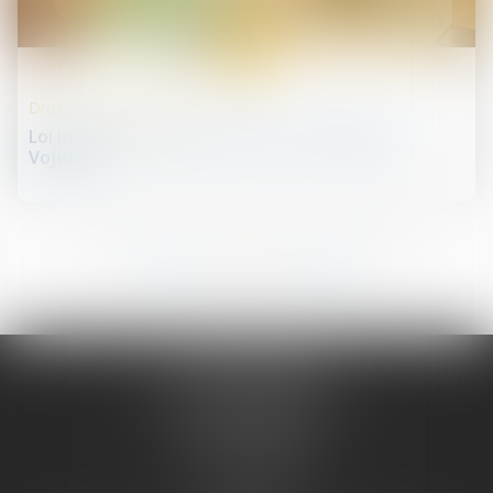
22
juin
Droit de la concurrence
Loi influenceurs proposition de loi Delaporte-
Vojetta
122
123
124
125
126
127
128
...
...
JURIS PHARMA
66 avenue des Champs-Elysées
75008 PARIS 08
Tél :
09 55 36 46 06
Fax : 01 43 12 82 43