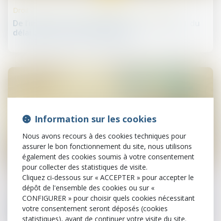
Droit des sociétés commerciales et professionnelles
De l’importance de clarifier le point de départ du
délai de prescription applicable
Information sur les cookies
Nous avons recours à des cookies techniques pour
assurer le bon fonctionnement du site, nous utilisons
également des cookies soumis à votre consentement
27
pour collecter des statistiques de visite.
juin
Cliquez ci-dessous sur « ACCEPTER » pour accepter le
dépôt de l'ensemble des cookies ou sur «
Droit des professionnels libéraux
CONFIGURER » pour choisir quels cookies nécessitant
Le droit à l’oubli implique l’effacement à terme des
votre consentement seront déposés (cookies
sanctions disciplinaires
statistiques), avant de continuer votre visite du site.