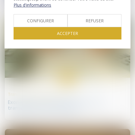
Plus d'informations
CONFIGURER
REFUSER
ACCEPTER
26
juin
Transmission d’entreprise
Exonérations sur les plus-values lors de la
transmission d'une entreprise