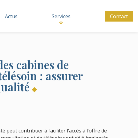
Actus
Services
Contact
des cabines de
télésoin : assurer
qualité
té peut contribuer à faciliter l’accès à l’offre de