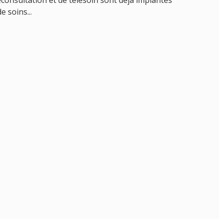
consultation et de télésoin sont déjà implantés
e soins...