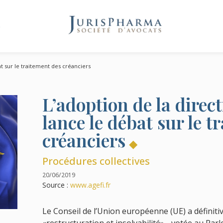
e
at sur le traitement des créanciers
L’adoption de la direc
lance le débat sur le t
créanciers
Procédures collectives
20/06/2019
Source :
www.agefi.fr
Le Conseil de l’Union européenne (UE) a définitiv