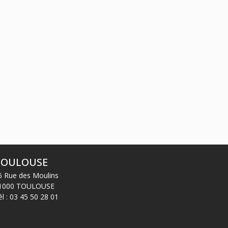
20
juin
Procédures collectives
TOULOUSE
6 Rue des Moulins
1000 TOULOUSE
él :
03 45 50 28 01