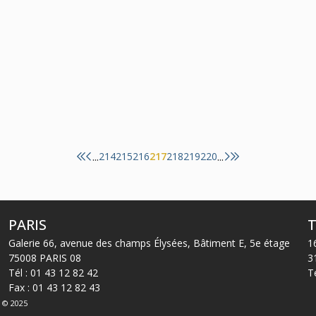
26
juin
Droit de la santé
Fusions et acquisitions
...
...
214
215
216
217
218
219
220
PARIS
Galerie 66, avenue des champs Élysées, Bâtiment E, 5e étage
1
75008 PARIS 08
3
Tél :
01 43 12 82 42
T
Fax : 01 43 12 82 43
s © 2025