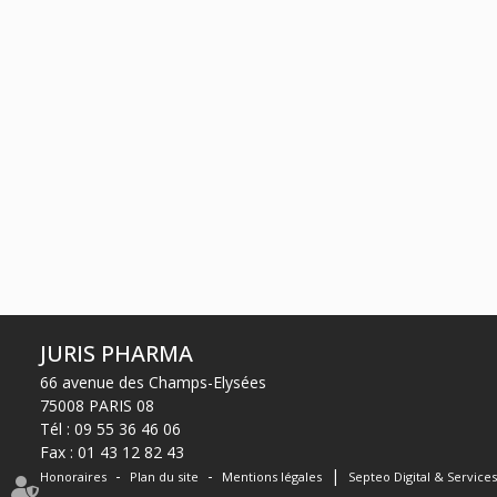
26
26
juin
juin
Droit des sociétés
commerciales et
professionnelles
JURIS PHARMA
66 avenue des Champs-Elysées
75008 PARIS 08
Tél :
09 55 36 46 06
Fax : 01 43 12 82 43
Honoraires
Plan du site
Mentions légales
Septeo Digital & Service