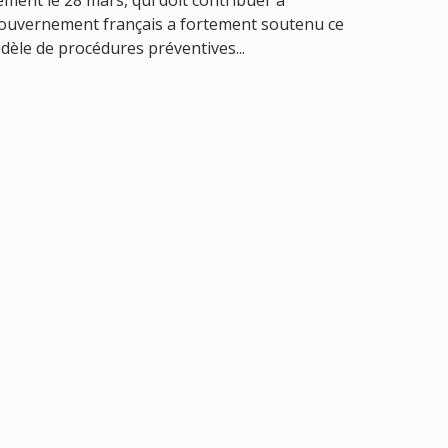
lement le 28 mars, qui doit contribuer à
 gouvernement français a fortement soutenu ce
èle de procédures préventives...