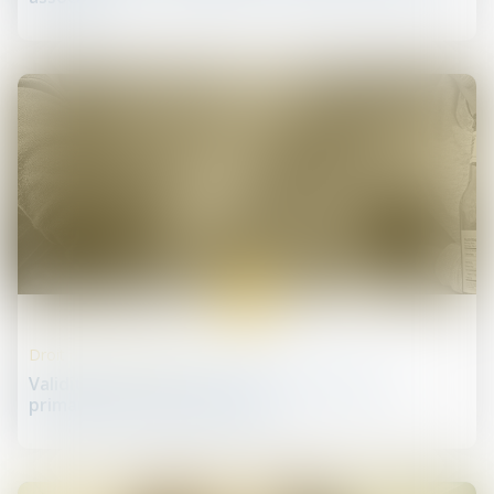
07
juin
Droit de la concurrence
Validité des clauses de non-concurrence et
primauté du droit européen