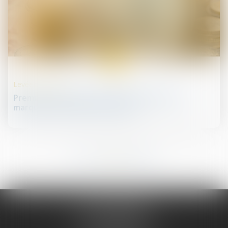
05
juin
Levées de fonds
Première levée de fonds pour Belledonne, la
marque de sneakers qui monte
77
78
79
80
81
82
83
...
...
JURIS PHARMA
66 avenue des Champs-Elysées