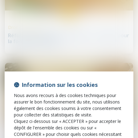
12
juin
Droit des infirmiers
Réforme de l'Assurance chômage : un danger pour
la formation des IADE
Information sur les cookies
Nous avons recours à des cookies techniques pour
assurer le bon fonctionnement du site, nous utilisons
également des cookies soumis à votre consentement
pour collecter des statistiques de visite.
Cliquez ci-dessous sur « ACCEPTER » pour accepter le
12
juin
dépôt de l'ensemble des cookies ou sur «
CONFIGURER » pour choisir quels cookies nécessitant