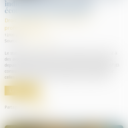
indicateurs de performance
économique sont précisés
Droit des sociétés commerciales et
professionnelles
12/06/2024
Source :
efl.businesscomm.fr
Le statut de jeune entreprise innovante (JEI) qui ouvre droit à
des avantages fiscaux est accordé à certaines PME créées
depuis moins de 8 ans (CGI art. 44 sexies-0 A). Le dispositif JEI
consiste en une exonération d’impôt sur les bénéfices pour
celles créées jusqu’au 31-12-2023 (CGI art. 44 sexies A),...
Lire la suite
Partager sur