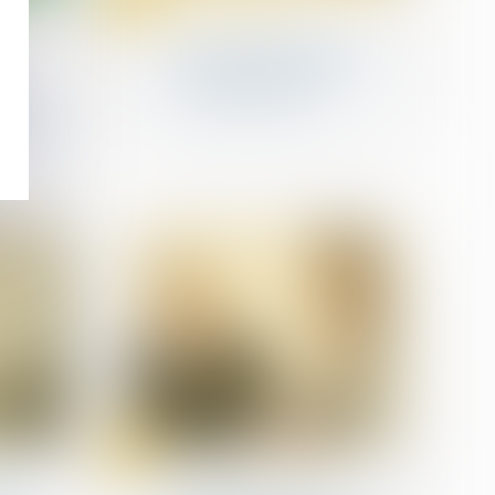
sept.
s des
Levées de fonds
Start-up cybersécurité :
six levées de fonds qui
ont marqué 2023
r en
ompter
22
sept.
Transmission d’entreprise