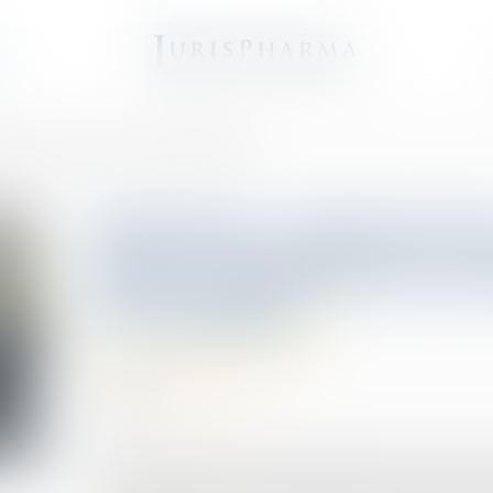
e
ces en matière de vaccins ont été élargies
Infirmiers, pharmacie
leurs compétences en 
été élargies
Droit des infirmiers
27/09/2023
Source :
www.ameli.fr
Depuis août 2023, les sages-femmes, les infirmie