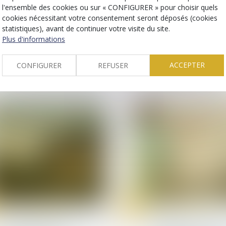
sept.
l'ensemble des cookies ou sur « CONFIGURER » pour choisir quels
Droit de la distribution
Santé publique et droit
patients
cookies nécessitant votre consentement seront déposés (cookies
Carburant : la vente à
statistiques), avant de continuer votre visite du site.
Quels gamètes ou
perte possible à compter
embryons humains
Plus d'informations
du 1er décembre 2023
pourra-t-on utilise
vue d’une AMP à c
ACCEPTER
CONFIGURER
REFUSER
du 31 mars 2025 ?
27
sept.
Droit de la propriété
Droit des infirmiers