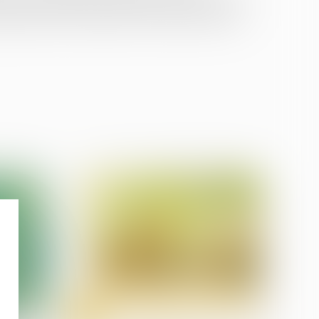
oratoire d’analyses médicales, peuvent vacciner
igurant dans le calendrier vaccinal 2023 (PDF)...
27