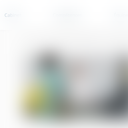
Cabinet
Compétences
Équip
Accueil
Infirmiers, pharmaciens, sages-femmes : leurs compéten