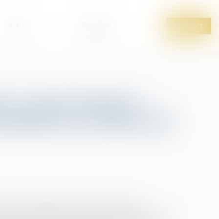
Actus
Services
Contact
ns, sages-femmes :
matière de vaccins ont
rs, les pharmaciens, ainsi que certains