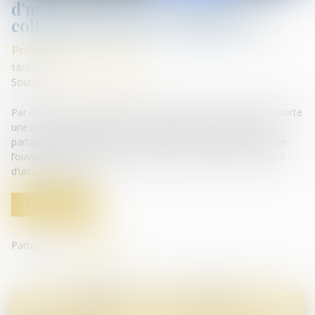
d’un syndic d’une procédure
collective ouverte en Angleterre
Procédures collectives
18/09/2020
Source :
www.dalloz-actualite.fr
Par un arrêt du 16 juillet 2020, la chambre commerciale apporte
une précision inédite dans une hypothèse dans laquelle le
partage d’une indivision est provoqué en France à la suite de
l’ouverture d’une procédure collective en Angleterre à l’égard
d’un coïndivisaire...
Lire la suite
Partager sur