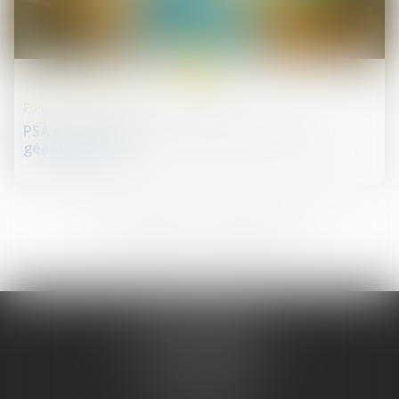
09
sept.
Fusions et acquisitions
PSA et Fiat Chrysler s'unissent pour créer un
géant mondial
189
190
191
192
193
194
195
...
...
JURIS PHARMA
66 avenue des Champs-Elysées
75008 PARIS 08
Tél :
09 55 36 46 06
Fax : 01 43 12 82 43