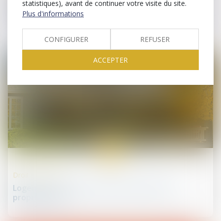
statistiques), avant de continuer votre visite du site.
Sociétés pluri-professionnelles d’exercice : De
Plus d'informations
réelles opportunités
CONFIGURER
REFUSER
ACCEPTER
15
sept.
Droit immobilier
Logement squatté : quels recours pour les
propriétaires ?