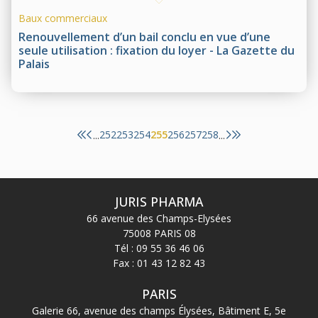
Baux commerciaux
Renouvellement d’un bail conclu en vue d’une
seule utilisation : fixation du loyer - La Gazette du
Palais
252
253
254
255
256
257
258
...
...
JURIS PHARMA
66 avenue des Champs-Elysées
75008 PARIS 08
Tél :
09 55 36 46 06
Fax : 01 43 12 82 43
PARIS
Galerie 66, avenue des champs Élysées, Bâtiment E, 5e