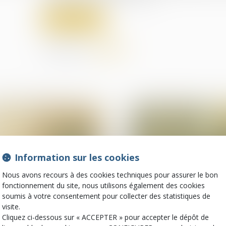
Lire la suite
Partager sur
Information sur les cookies
Nous avons recours à des cookies techniques pour assurer le bon
fonctionnement du site, nous utilisons également des cookies
soumis à votre consentement pour collecter des statistiques de
30
visite.
juil.
Droit de la santé
Cliquez ci-dessous sur « ACCEPTER » pour accepter le dépôt de
Droit des sociétés
commerciales et