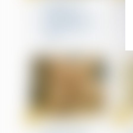
La conversion de la
procédure de
redressement judiciaire
en une liquidation est
subordonnée à la
convocation régulière du
débiteur
24
24
juil.
juil.
Fusions et acquisitions
Fusions-acquisitions :