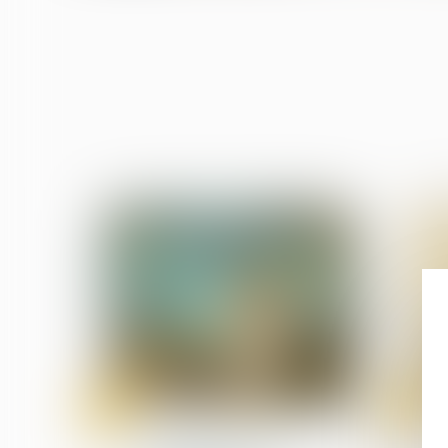
01
31
août
juil.
Procédures collectives