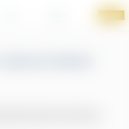
Actus
Services
Contact
 zoom sur 4 facteurs
re le niveau de création de valeur attendu. Une
identifié trois noeuds, et, en creux, les bonnes