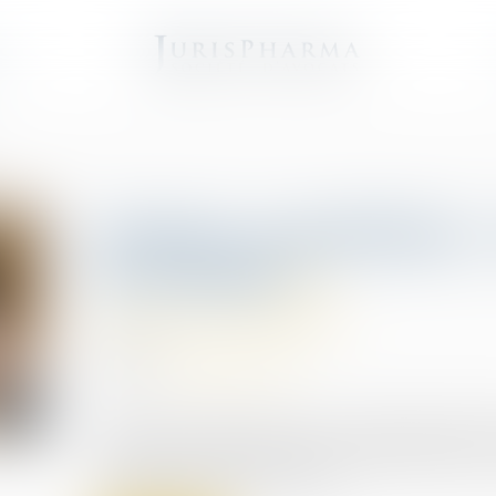
e
Fusions-acquisitions :
de réussite
Fusions et acquisitions
24/07/2019
Source :
business.lesechos.fr
Moins de la moitié des fusions acquisitions génè
récente étude du cabinet de conseil Wavestone a 
pratiques à mettre en oeuvre...