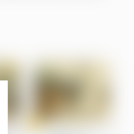
26
juil.
Procédures collectives