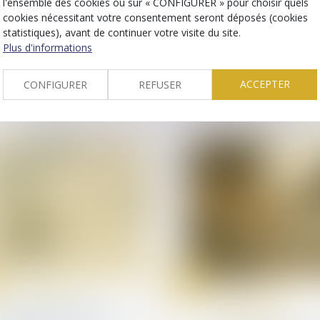
l'ensemble des cookies ou sur « CONFIGURER » pour choisir quels
L'Assemblée nationale
professionnelles
cookies nécessitant votre consentement seront déposés (cookies
acte le projet de loi santé
Représentation de
statistiques), avant de continuer votre visite du site.
salariés aux conseil
Plus d'informations
d'administration : la
PACTE abaisse le se
d'effectif
ACCEPTER
CONFIGURER
REFUSER
24
juil.
Droit de la santé
Droit des sociétés
commerciales et
Quels changements
professionnelles