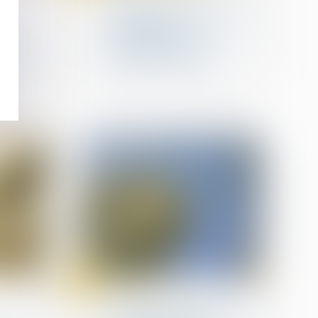
La clause d’indemnité de
résiliation est
s
d’interprétation stricte
s
même en cas de
 loi
procédure collective
uil
18
juil.
Procédures collectives
Action contre un associé