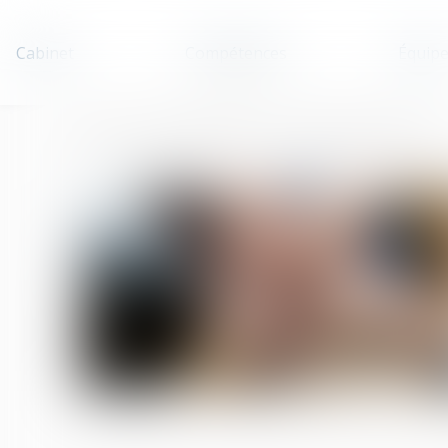
Cabinet
Compétences
Équip
Accueil
Fusions-acquisitions : zoom sur 4 facteurs de réussite