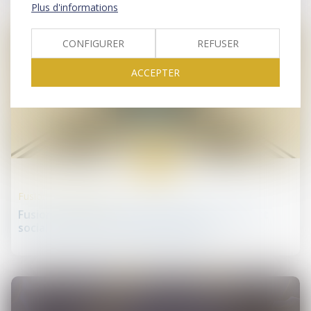
Plus d'informations
CONFIGURER
REFUSER
ACCEPTER
30
sept.
Fusions et acquisitions
Fusion Veolia-Suez : passe d'armes sur l'impact
social d'un potentiel rapprochement