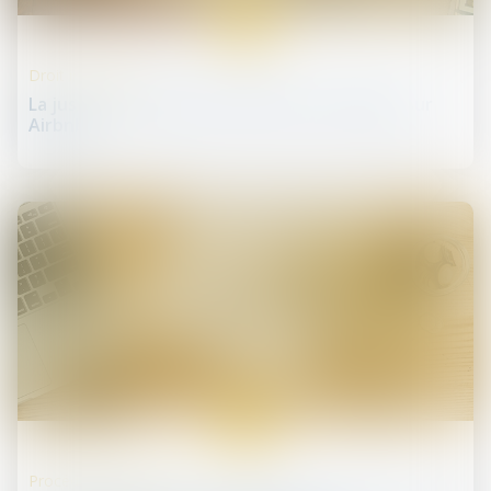
07
oct.
Droit immobilier
La justice européenne valide la loi française sur
Airbnb
02
oct.
Procédures collectives