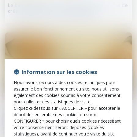
Le bénéficiaire d’un cautionnement réel n’a pas de
créance à déclarer au passif du garant
Information sur les cookies
Nous avons recours à des cookies techniques pour
assurer le bon fonctionnement du site, nous utilisons
30
également des cookies soumis à votre consentement
sept.
pour collecter des statistiques de visite.
Cliquez ci-dessous sur « ACCEPTER » pour accepter le
Droit des sociétés commerciales et professionnelles
dépôt de l'ensemble des cookies ou sur «
La réglementation des délais de paiement
CONFIGURER » pour choisir quels cookies nécessitant
s’applique aux baux commerciaux
votre consentement seront déposés (cookies
statistiques), avant de continuer votre visite du site.