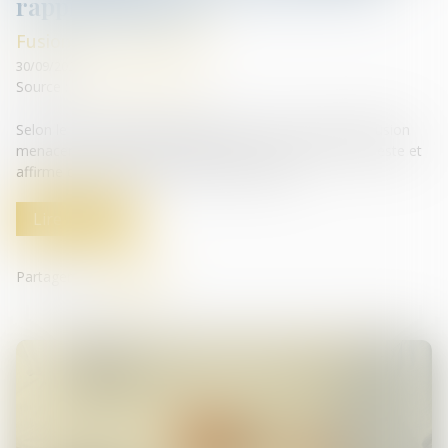
rapprochement
Fusions et acquisitions
30/09/2020
Source :
lexpansion.lexpress.fr
Selon le directeur général adjoint de Suez, le projet de fusion
menacerait jusqu'à 5000 emplois en France. Veolia conteste et
affirme qu'il "préservera 100% des emplois"...
Lire la suite
Partager sur