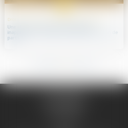
23
sept.
Droit des sociétés commerciales et professionnelles
Une clause statutaire d’arbitrage jugée
inapplicable à un litige concernant une cession de
parts
188
189
190
191
192
193
194
...
...
JURIS PHARMA
66 avenue des Champs-Elysées
75008 PARIS 08
Tél :
09 55 36 46 06
Fax : 01 43 12 82 43