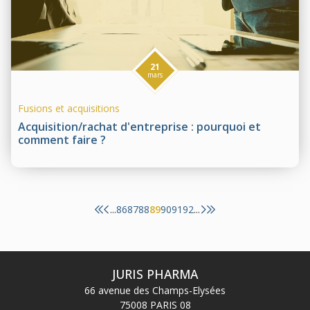
21
mars
Fusions et acquisitions
Acquisition/rachat d'entreprise : pourquoi et
comment faire ?
86
87
88
89
90
91
92
...
...
JURIS PHARMA
66 avenue des Champs-Elysées
75008 PARIS 08