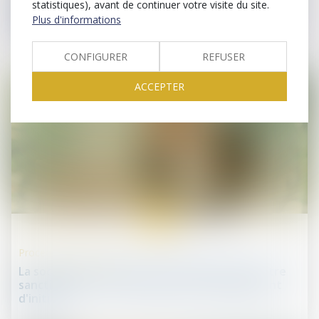
statistiques), avant de continuer votre visite du site.
par chaque associé d'une société anonyme doit
Plus d'informations
être faite avant l'assemblée
CONFIGURER
REFUSER
ACCEPTER
24
mai
Procédures collectives
La société qui dissimule ses difficultés peut être
sanctionnée sur le fondement du manquement
d'initiés