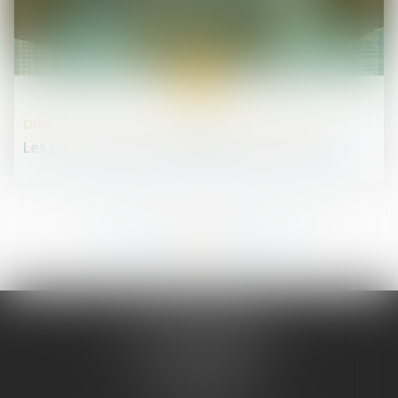
22
mai
Droit des sociétés commerciales et professionnelles
Les octrois d'avances simplifiés avec la loi Pacte
216
217
218
219
220
221
222
...
...
JURIS PHARMA
66 avenue des Champs-Elysées
75008 PARIS 08
Tél :
09 55 36 46 06
Fax : 01 43 12 82 43