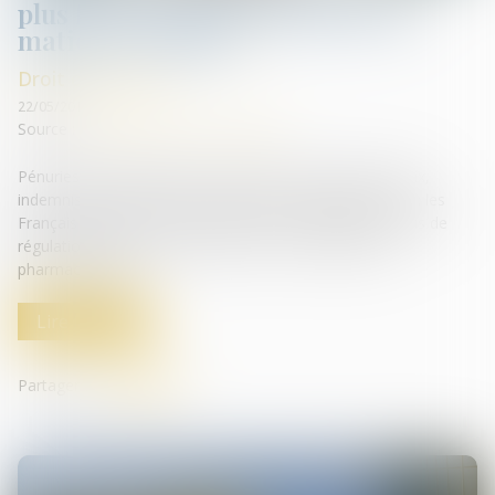
plus forte et plus protectrice en
matière de santé
Droit de la santé
22/05/2019
Source :
www.france-assos-sante.org
Pénuries de médicaments, opacité sur la fixation des prix,
indemnisation des victimes d’accidents médicamenteux : les
Français attendent de l’Europe plus de transparence, plus de
régulation et plus de coercition vis-à-vis de l’industrie
pharmaceutique...
Lire la suite
Partager sur