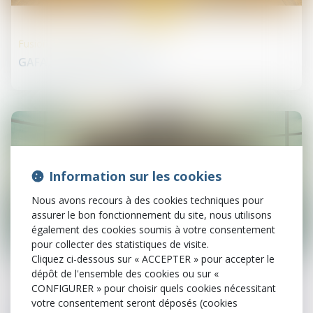
29
mai
Fusions et acquisitions
GAFA, profil bas en 2019 ?
Information sur les cookies
Nous avons recours à des cookies techniques pour
assurer le bon fonctionnement du site, nous utilisons
également des cookies soumis à votre consentement
pour collecter des statistiques de visite.
29
mai
Cliquez ci-dessous sur « ACCEPTER » pour accepter le
dépôt de l'ensemble des cookies ou sur «
CONFIGURER » pour choisir quels cookies nécessitant
Droit des sociétés commerciales et professionnelles
votre consentement seront déposés (cookies
La communication du nombre d'actions détenues