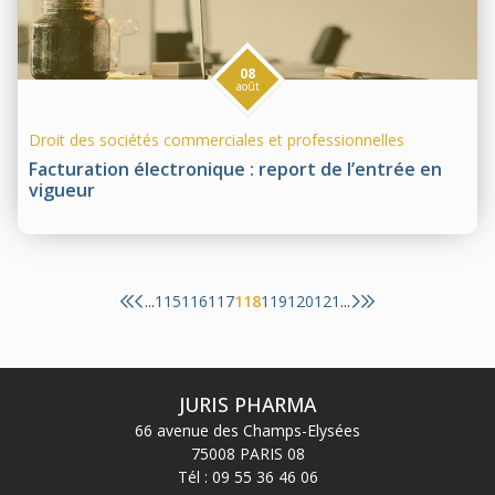
08
août
Droit des sociétés commerciales et professionnelles
Facturation électronique : report de l’entrée en
vigueur
115
116
117
118
119
120
121
...
...
JURIS PHARMA
66 avenue des Champs-Elysées
75008 PARIS 08
Tél :
09 55 36 46 06