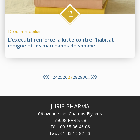
17
juin
Droit immobilier
L'exécutif renforce la lutte contre l'habitat
indigne et les marchands de sommeil
24
25
26
27
28
29
30
...
...
JURIS PHARMA
66 avenue des Champs-Elysées
75008 PARIS 08
Tél :
09 55 36 46 06
Fax : 01 43 12 82 43