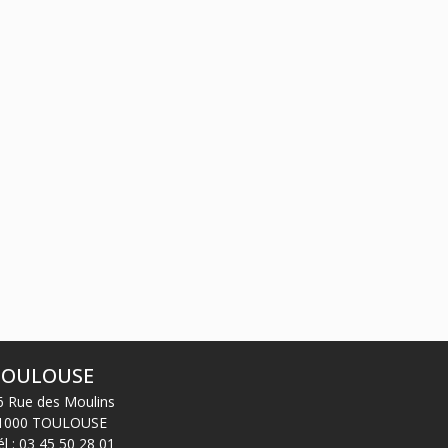
17
janv.
Procédures collectives
TOULOUSE
6 Rue des Moulins
1000 TOULOUSE
él :
03 45 50 28 01