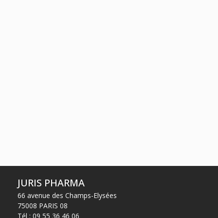
23
22
janv.
janv.
Droit des sociétés
commerciales et
professionnelles
JURIS PHARMA
66 avenue des Champs-Elysées
75008 PARIS 08
Tél :
09 55 36 46 06