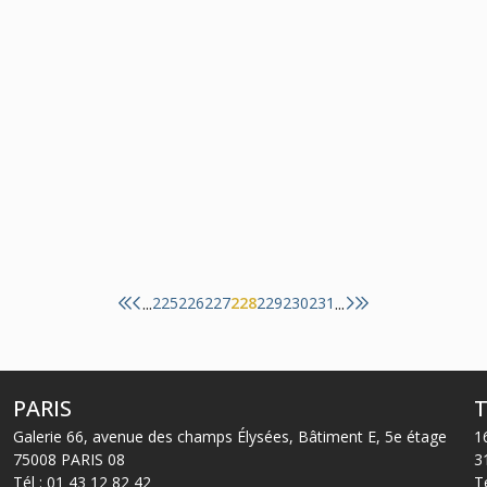
17
janv.
Fusions et acquisitions
Droit de la santé
...
...
225
226
227
228
229
230
231
PARIS
Galerie 66, avenue des champs Élysées, Bâtiment E, 5e étage
1
75008 PARIS 08
3
Tél :
01 43 12 82 42
T